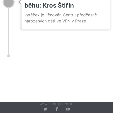
běhu: Kros Štiřín
výtěžek je věnován Centru předčasně
narozených děti ve VFN v Praze
www.antoninparizek.cz